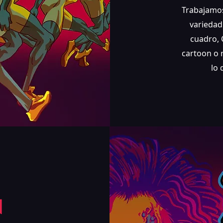
Trabajamos
variedad 
cuadro, 
cartoon o 
lo 
N